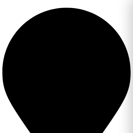
Перейти
к
содержимому