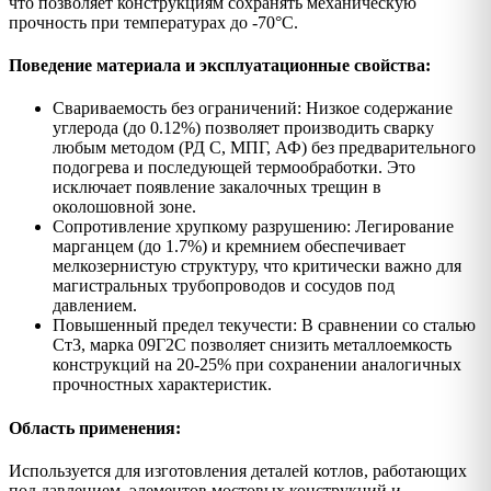
что позволяет конструкциям сохранять механическую
прочность при температурах до -70°C.
Поведение материала и эксплуатационные свойства:
Свариваемость без ограничений: Низкое содержание
углерода (до 0.12%) позволяет производить сварку
любым методом (РД С, МПГ, АФ) без предварительного
подогрева и последующей термообработки. Это
исключает появление закалочных трещин в
околошовной зоне.
Сопротивление хрупкому разрушению: Легирование
марганцем (до 1.7%) и кремнием обеспечивает
мелкозернистую структуру, что критически важно для
магистральных трубопроводов и сосудов под
давлением.
Повышенный предел текучести: В сравнении со сталью
Ст3, марка 09Г2С позволяет снизить металлоемкость
конструкций на 20-25% при сохранении аналогичных
прочностных характеристик.
Область применения:
Используется для изготовления деталей котлов, работающих
под давлением, элементов мостовых конструкций и