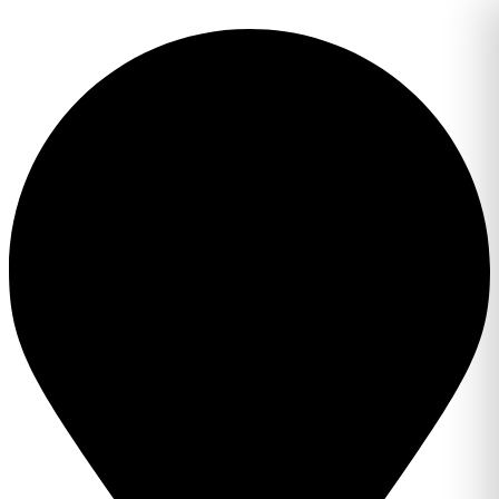
Перейти
к
содержимому