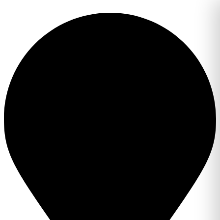
Перейти
к
содержимому