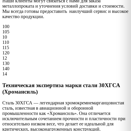
Наши клиенты могут связаться с нами для заказа
металлопроката и уточнения условий доставки и стоимости.
Мы всегда готовы предоставить наилучший сервис и высокое
качество продукции.
100
105
10
110
115
120
12
130
140
14
Техническая экспертиза марки стали 30ХГСА
(Хромансиль)
Сталь 30ХГСА — легендарная хромокремнемарганцовистая
сталь, известная в авиационной и оборонной
промышленности как «Хромансиль». Она отличается
исключительным сочетанием прочности и пластичности при
относительно низком весе, что делает ее идеальной для
критических, высоконагруженных конструкций.