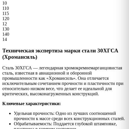
10
110
115
120
12
130
140
14
Техническая экспертиза марки стали 30ХГСА
(Хромансиль)
Сталь 30ХГСА — легендарная хромокремнемарганцовистая
сталь, известная в авиационной и оборонной
промышленности как «Хромансиль». Она отличается
исключительным сочетанием прочности и пластичности при
относительно низком весе, что делает ее идеальной для
критических, высоконагруженных конструкций.
Ключевые характеристики:
Удельная прочность: Одно из лучших соотношений
прочности к массе среди всех конструкционных сталей.
Обрабатываемость: Поддается глубокой штамповке,
пластична в горячем состоянии.