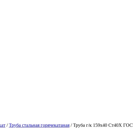
кат
/
Труба стальная горячекатаная
/ Труба г/к 159х40 Ст40Х ГОС