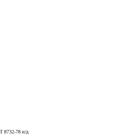
Т 8732-78 н/д