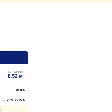
В 1 ТОННЕ:
8.52 м
±0.8%
+12.5% / -15%
).