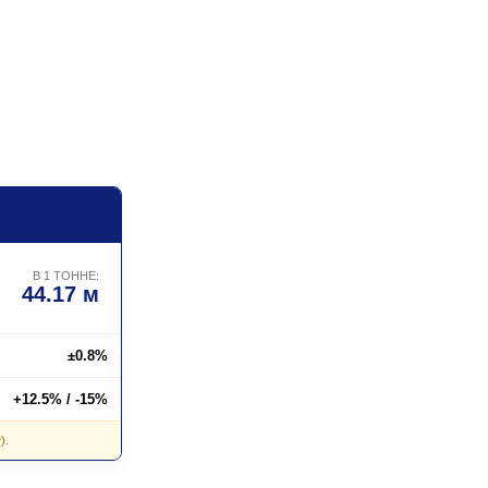
В 1 ТОННЕ:
44.17 м
±0.8%
+12.5% / -15%
).