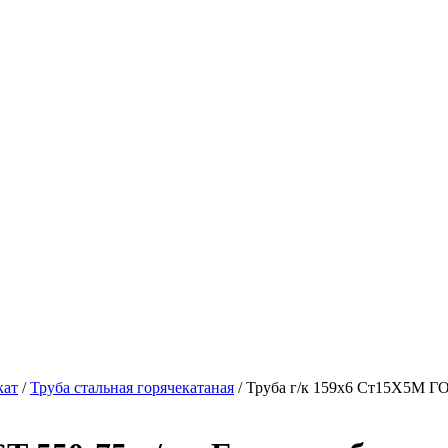
кат
/
Труба стальная горячекатаная
/ Труба г/к 159х6 Ст15Х5М ГО