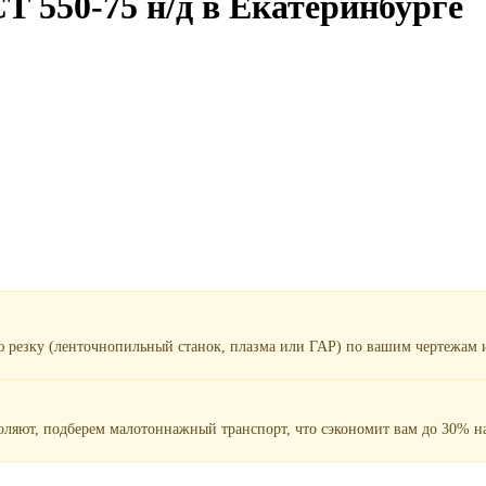
Т 550-75 н/д в Екатеринбурге
ю резку (ленточнопильный станок, плазма или ГАР) по вашим чертежам и
воляют, подберем малотоннажный транспорт, что сэкономит вам до 30% на