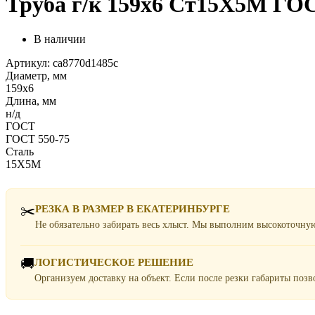
Труба г/к 159х6 Ст15Х5М ГОС
В наличии
Артикул: ca8770d1485c
Диаметр, мм
159х6
Длина, мм
н/д
ГОСТ
ГОСТ 550-75
Сталь
15Х5М
✂️
РЕЗКА В РАЗМЕР В ЕКАТЕРИНБУРГЕ
Не обязательно забирать весь хлыст. Мы выполним высокоточну
🚚
ЛОГИСТИЧЕСКОЕ РЕШЕНИЕ
Организуем доставку на объект. Если после резки габариты поз