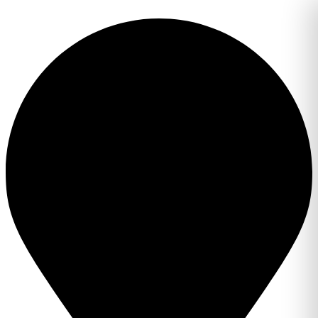
Перейти
к
содержимому