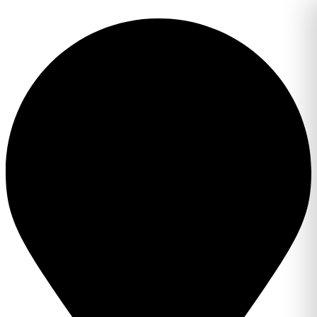
Перейти
к
содержимому