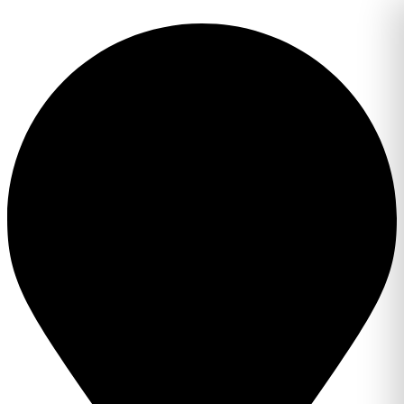
Перейти
к
содержимому