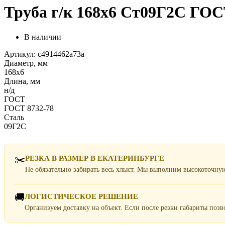
Труба г/к 168х6 Ст09Г2С ГОСТ
В наличии
Артикул: c4914462a73a
Диаметр, мм
168х6
Длина, мм
н/д
ГОСТ
ГОСТ 8732-78
Сталь
09Г2С
✂️
РЕЗКА В РАЗМЕР В ЕКАТЕРИНБУРГЕ
Не обязательно забирать весь хлыст. Мы выполним высокоточну
🚚
ЛОГИСТИЧЕСКОЕ РЕШЕНИЕ
Организуем доставку на объект. Если после резки габариты поз