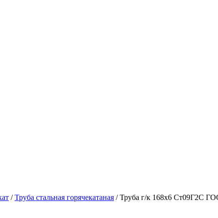
кат
/
Труба стальная горячекатаная
/ Труба г/к 168х6 Ст09Г2С ГО