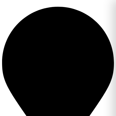
Перейти
к
содержимому