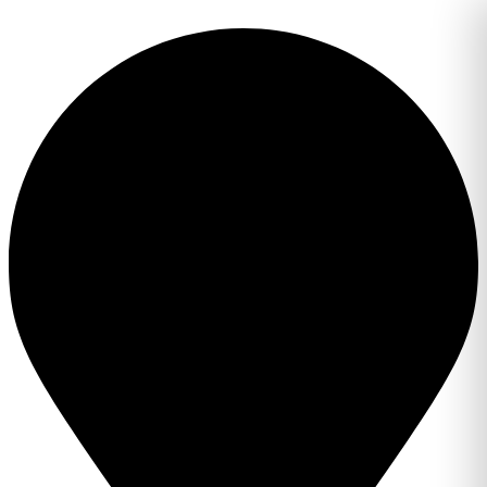
Перейти
к
содержимому