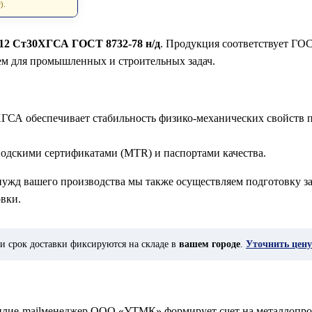
).
х12 Ст30ХГСА ГОСТ 8732-78 н/д
. Продукция соответствует ГОС
ем для промышленных и строительных задач.
ГСА обеспечивает стабильность физико-механических свойств п
водскими сертификатами (MTR) и паспортами качества.
 нужд вашего производства мы также осуществляем подготовку за
вки.
и срок доставки фиксируются на складе в
вашем городе
.
Уточнить цену
у илиe-mailменеджер ООО «УТМК» формирует счет на металлопро