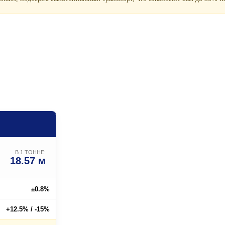
В 1 ТОННЕ:
18.57 м
±0.8%
+12.5% / -15%