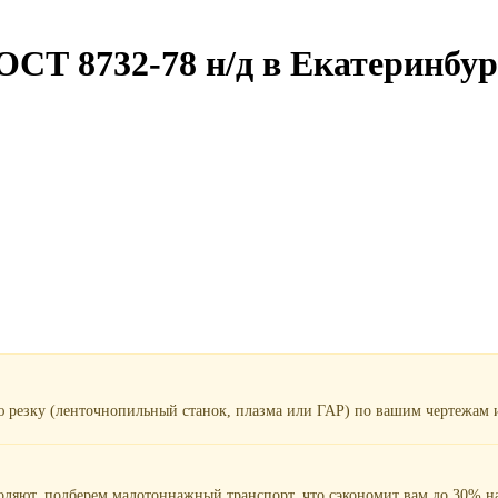
ОСТ 8732-78 н/д в Екатеринбур
ю резку (ленточнопильный станок, плазма или ГАР) по вашим чертежам и
воляют, подберем малотоннажный транспорт, что сэкономит вам до 30% на