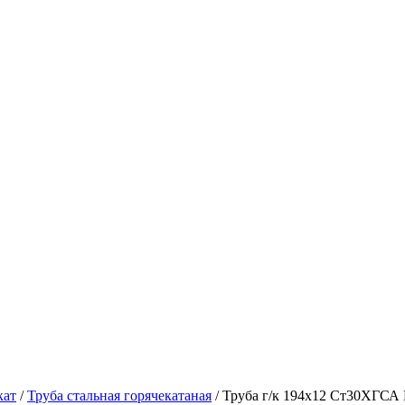
кат
/
Труба стальная горячекатаная
/ Труба г/к 194х12 Ст30ХГСА 