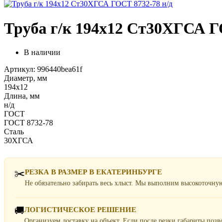
Труба г/к 194х12 Ст30ХГСА Г
В наличии
Артикул: 996440bea61f
Диаметр, мм
194х12
Длина, мм
н/д
ГОСТ
ГОСТ 8732-78
Сталь
30ХГСА
✂️
РЕЗКА В РАЗМЕР В ЕКАТЕРИНБУРГЕ
Не обязательно забирать весь хлыст. Мы выполним высокоточну
🚚
ЛОГИСТИЧЕСКОЕ РЕШЕНИЕ
Организуем доставку на объект. Если после резки габариты поз