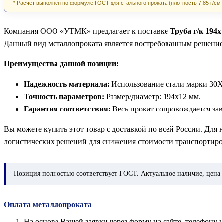
* Расчет выполнен по формуле ГОСТ для стального проката (плотность 7.85 г/см³
Компания ООО «УТМК» предлагает к поставке
Труба г/к 194
Данный вид металлопроката является востребованным решени
Преимущества данной позиции:
Надежность материала:
Использование стали марки 30Х
Точность параметров:
Размер/диаметр: 194х12 мм.
Гарантия соответствия:
Весь прокат сопровождается за
Вы можете купить этот товар с доставкой по всей России. Для
логистических решений для снижения стоимости транспортиро
Позиция
полностью соответствует ГОСТ. Актуальное наличие, цена 
Оплата металлопроката
На основе Вашей заявки через форму на сайте, телефон