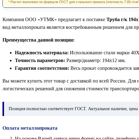
* Расчет выполнен по формуле ГОСТ для стального проката (плотность 7.85 г/см³
Компания ООО «УТМК» предлагает к поставке
Труба г/к 194
вид металлопроката является востребованным решением для п
Преимущества данной позиции:
Надежность материала:
Использование стали марки 40Х
Точность параметров:
Размер/диаметр: 194х12 мм.
Гарантия соответствия:
Весь прокат сопровождается за
Вы можете купить этот товар с доставкой по всей России. Для
логистических решений для снижения стоимости транспортиро
Позиция
полностью соответствует ГОСТ. Актуальное наличие, цена 
Оплата металлопроката
На основе Вашей заявки через форму на сайте, телефон