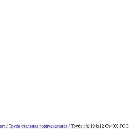
кат
/
Труба стальная горячекатаная
/ Труба г/к 194х12 Ст40Х ГОС