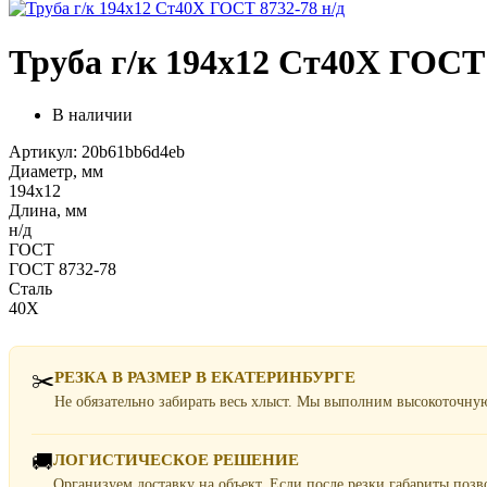
Труба г/к 194х12 Ст40Х ГОСТ 
В наличии
Артикул: 20b61bb6d4eb
Диаметр, мм
194х12
Длина, мм
н/д
ГОСТ
ГОСТ 8732-78
Сталь
40Х
✂️
РЕЗКА В РАЗМЕР В ЕКАТЕРИНБУРГЕ
Не обязательно забирать весь хлыст. Мы выполним высокоточну
🚚
ЛОГИСТИЧЕСКОЕ РЕШЕНИЕ
Организуем доставку на объект. Если после резки габариты поз