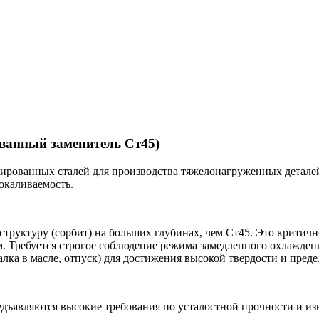
ованный заменитель Ст45)
гированных сталей для производства тяжелонагруженных деталей
окаливаемость.
руктуру (сорбит) на больших глубинах, чем Ст45. Это критично
. Требуется строгое соблюдение режима замедленного охлаждени
лка в масле, отпуск) для достижения высокой твердости и пред
едъявляются высокие требования по усталостной прочности и из