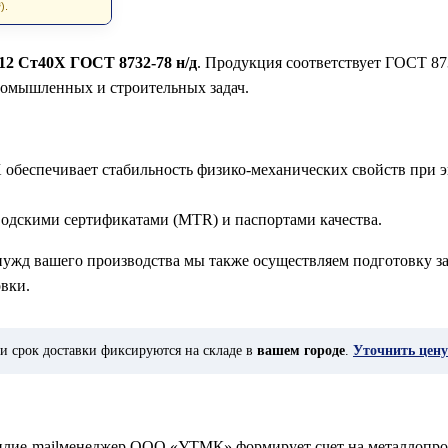
).
х12 Ст40Х ГОСТ 8732-78 н/д
. Продукция соответствует ГОСТ 87
ромышленных и строительных задач.
 обеспечивает стабильность физико-механических свойств при э
водскими сертификатами (MTR) и паспортами качества.
 нужд вашего производства мы также осуществляем подготовку за
вки.
и срок доставки фиксируются на складе в
вашем городе
.
Уточнить цену
у илиe-mailменеджер ООО «УТМК» формирует счет на металлопро