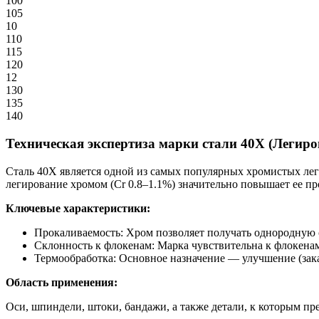
100
105
10
110
115
120
12
130
135
140
Техническая экспертиза марки стали 40Х (Легир
Сталь 40Х является одной из самых популярных хромистых ле
легирование хромом (Cr 0.8–1.1%) значительно повышает ее пр
Ключевые характеристики:
Прокаливаемость: Хром позволяет получать однородную ст
Склонность к флокенам: Марка чувствительна к флокенам
Термообработка: Основное назначение — улучшение (зака
Область применения:
Оси, шпиндели, штоки, бандажи, а также детали, к которым пр