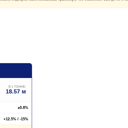
В 1 ТОННЕ:
18.57 м
±0.8%
+12.5% / -15%