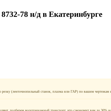
8732-78 н/д в Екатеринбурге
ю резку (ленточнопильный станок, плазма или ГАР) по вашим чертежам и
воляют, подберем малотоннажный транспорт, что сэкономит вам до 30% на