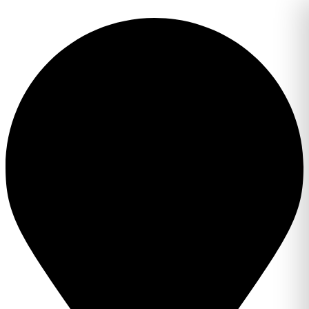
Перейти
к
содержимому