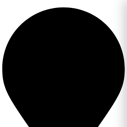
Перейти
к
содержимому