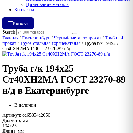
Цинкование металла
Контакты
Каталог
Search
Главная
/
Екатеринбург
/
Черный металлопрокат
/
Трубный
прокат
/
Труба стальная горячекатаная
/ Труба г/к 194х25
Ст40ХН2МА ГОСТ 23270-89 н/д
Труба г/к 194х25
Ст40ХН2МА ГОСТ 23270-89
н/д в Екатеринбурге
В наличии
Артикул: ed65854a2056
Диаметр, мм
194х25
Длина, мм