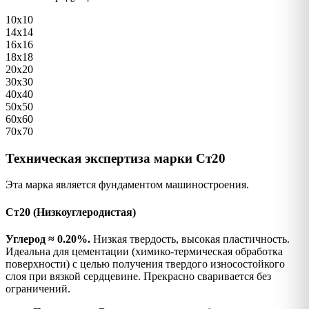
10х10
14х14
16х16
18х18
20х20
30х30
40х40
50х50
60х60
70х70
Техническая экспертиза марки Ст20
Эта марка является фундаментом машиностроения.
Ст20 (Низкоуглеродистая)
Углерод ≈ 0.20%.
Низкая твердость, высокая пластичность.
Идеальна для цементации (химико-термическая обработка
поверхности) с целью получения твердого износостойкого
слоя при вязкой сердцевине. Прекрасно сваривается без
ограничений.