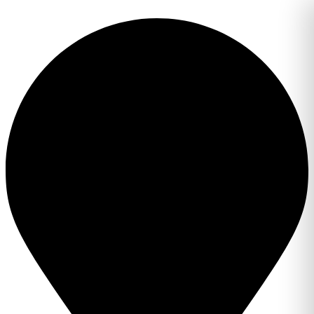
Перейти
к
содержимому