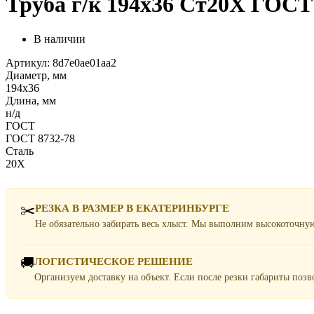
Труба г/к 194х36 Ст20Х ГОСТ 
В наличии
Артикул: 8d7e0ae01aa2
Диаметр, мм
194х36
Длина, мм
н/д
ГОСТ
ГОСТ 8732-78
Сталь
20Х
✂️
РЕЗКА В РАЗМЕР В ЕКАТЕРИНБУРГЕ
Не обязательно забирать весь хлыст. Мы выполним высокоточну
🚚
ЛОГИСТИЧЕСКОЕ РЕШЕНИЕ
Организуем доставку на объект. Если после резки габариты поз