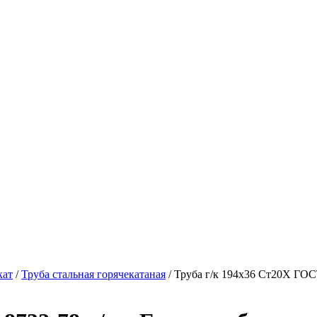
кат
/
Труба стальная горячекатаная
/ Труба г/к 194х36 Ст20Х ГОС