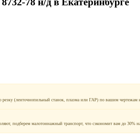
8732-78 н/д в Екатеринбурге
ю резку (ленточнопильный станок, плазма или ГАР) по вашим чертежам и
воляют, подберем малотоннажный транспорт, что сэкономит вам до 30% на