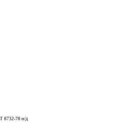
Т 8732-78 н/д