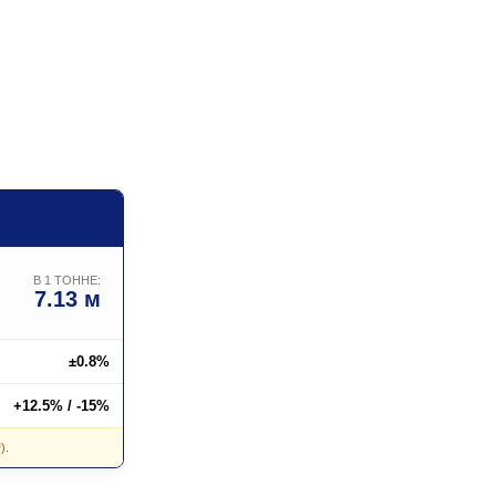
В 1 ТОННЕ:
7.13 м
±0.8%
+12.5% / -15%
).