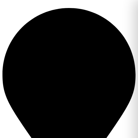
Перейти
к
содержимому