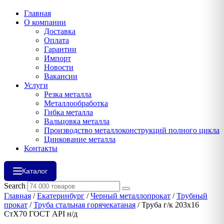
Главная
О компании
Доставка
Оплата
Гарантии
Импорт
Новости
Вакансии
Услуги
Резка металла
Металлообработка
Гибка металла
Вальцовка металла
Производство металлоконструкций полного цикла
Цинкование металла
Контакты
Каталог
Search
Главная
/
Екатеринбург
/
Черный металлопрокат
/
Трубный
прокат
/
Труба стальная горячекатаная
/ Труба г/к 203х16
СтХ70 ГОСТ API н/д