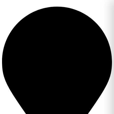
Перейти
к
содержимому