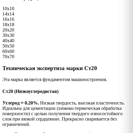
10х10
14х14
16х16
18х18
20х20
30х30
40х40
50х50
60х60
70х70
Техническая экспертиза марки Ст20
Эта марка является фундаментом машиностроения.
Ст20 (Низкоуглеродистая)
Углерод ≈ 0.20%.
Низкая твердость, высокая пластичность.
Идеальна для цементации (химико-термическая обработка
поверхности) с целью получения твердого износостойкого
слоя при вязкой сердцевине. Прекрасно сваривается без
ограничений.