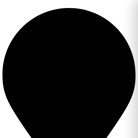
Перейти
к
содержимому