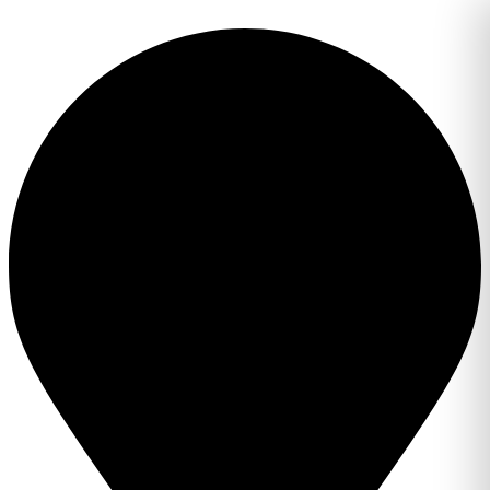
Перейти
к
содержимому