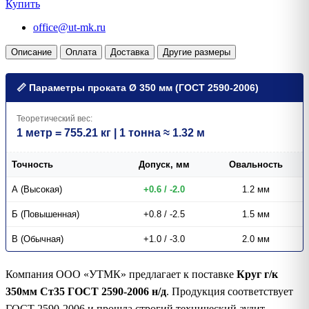
Купить
office@ut-mk.ru
Описание
Оплата
Доставка
Другие размеры
📏 Параметры проката Ø 350 мм (ГОСТ 2590-2006)
Теоретический вес:
1 метр = 755.21 кг | 1 тонна ≈ 1.32 м
Точность
Допуск, мм
Овальность
А (Высокая)
+0.6 / -2.0
1.2 мм
Б (Повышенная)
+0.8 / -2.5
1.5 мм
В (Обычная)
+1.0 / -3.0
2.0 мм
Компания ООО «УТМК» предлагает к поставке
Круг г/к
350мм Ст35 ГОСТ 2590-2006 н/д
. Продукция соответствует
ГОСТ 2590-2006 и прошла строгий технический аудит