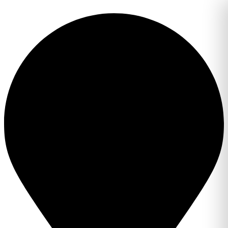
Перейти
к
содержимому