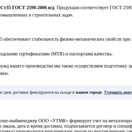
 Ст35 ГОСТ 2590-2006 н/д
. Продукция соответствует ГОСТ 2590
ромышленных и строительных задач.
5 обеспечивает стабильность физико-механических свойств при 
водскими сертификатами (MTR) и паспортами качества.
 нужд вашего производства мы также осуществляем подготовку за
вки.
и срок доставки фиксируются на складе в
вашем городе
.
Уточнить цену
у илиe-mailменеджер ООО «УТМК» формирует счет на металлопро
аказа, дата и время доставки, подписывается договор и специ
доставка) производится юридическим лицом по выставленному с