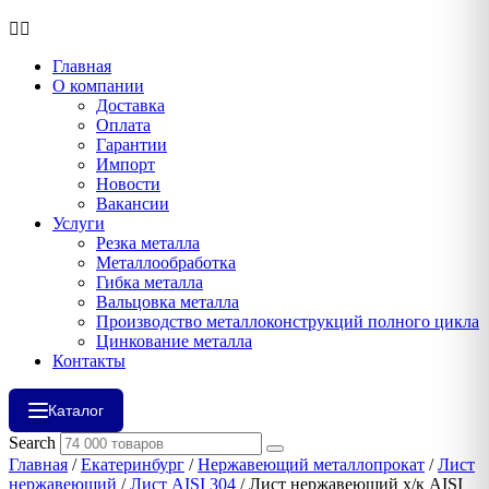
Главная
О компании
Доставка
Оплата
Гарантии
Импорт
Новости
Вакансии
Услуги
Резка металла
Металлообработка
Гибка металла
Вальцовка металла
Производство металлоконструкций полного цикла
Цинкование металла
Контакты
Каталог
Search
Главная
/
Екатеринбург
/
Нержавеющий металлопрокат
/
Лист
нержавеющий
/
Лист AISI 304
/ Лист нержавеющий х/к AISI