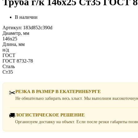
Труба г/к 146х25 Ст35 ГОСТ 8
В наличии
Артикул: 183d852c390d
Диаметр, мм
146х25
Длина, мм
н/д
ГОСТ
ГОСТ 8732-78
Сталь
Ст35
✂️
РЕЗКА В РАЗМЕР В ЕКАТЕРИНБУРГЕ
Не обязательно забирать весь хлыст. Мы выполним высокоточну
🚚
ЛОГИСТИЧЕСКОЕ РЕШЕНИЕ
Организуем доставку на объект. Если после резки габариты поз