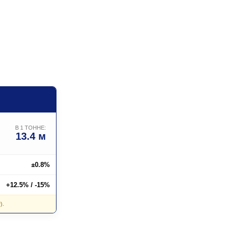
В 1 ТОННЕ:
13.4 м
±0.8%
+12.5% / -15%
).