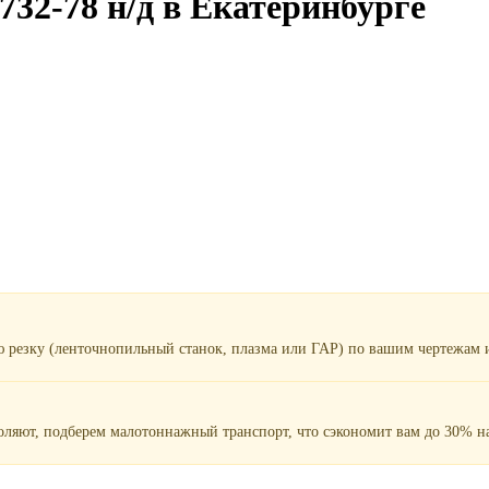
732-78 н/д в Екатеринбурге
ю резку (ленточнопильный станок, плазма или ГАР) по вашим чертежам и
воляют, подберем малотоннажный транспорт, что сэкономит вам до 30% на