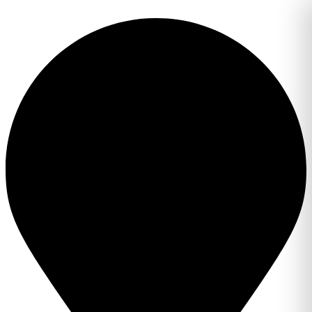
Перейти
к
содержимому