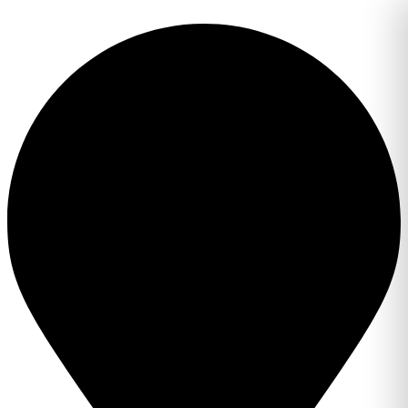
Перейти
к
содержимому