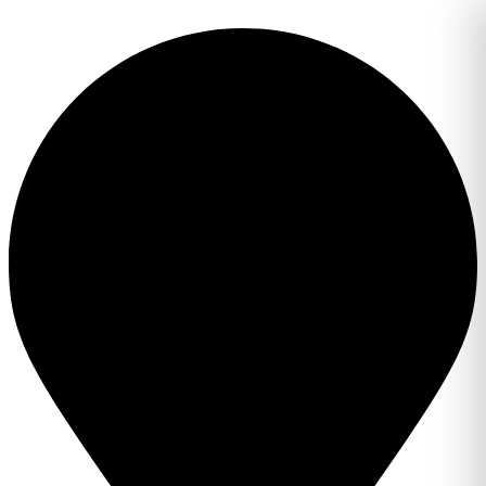
Перейти
к
содержимому