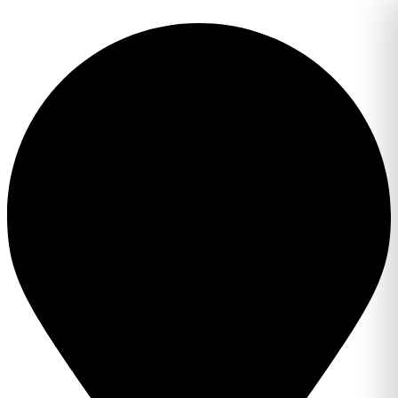
Перейти
к
содержимому