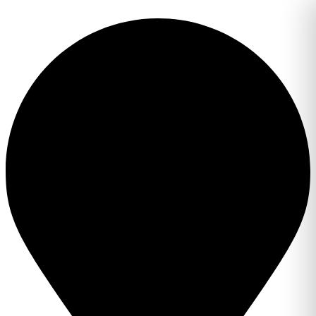
Перейти
к
содержимому