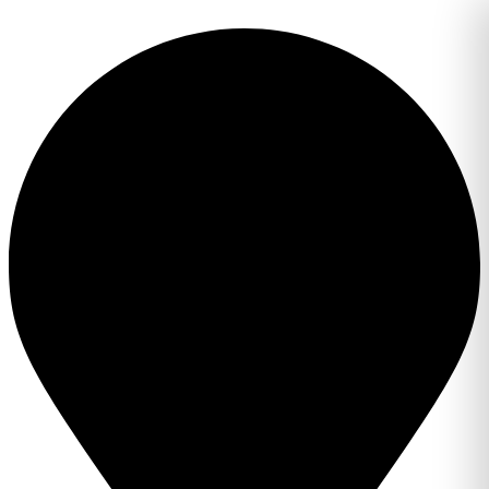
Перейти
к
содержимому